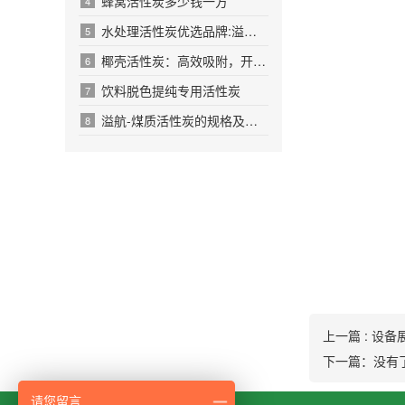
蜂窝活性炭多少钱一方
4
水处理活性炭优选品牌:溢航净水材料
5
椰壳活性炭：高效吸附，开启多元净化新篇章
6
饮料脱色提纯专用活性炭
7
溢航-煤质活性炭的规格及用途优势
8
上一篇 : 设备
下一篇：没有
请您留言